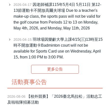
因老師補課115年5月4日 5月11日 第12-
2026-04-17
運動卡(場地相關公告)
13節運動卡不開放高爾夫球場 Due to a teacher's
make-up class, the sports pass will not be valid for
Sports Card
the golf course from Periods 12 to 13 on Monday,
May 4th, 2026, and Monday, May 11th, 2026
活動賽事公告
羽球場因樂齡大學上課4/15(三)13時至15
2026-04-15
研習資訊
時不開放運動卡Badminton court will not be
體育課表
available for Sports Card use on Wednesday, April
15, from 1:00 PM to 3:00 PM.
體育活動組-場地借用公告
更多公告
表單下載
活動賽事公告
章則辦法
申辦業務
【校外競賽】「2026臺北馬拉松」活動志工
2026-08-06
及啦啦隊招募活動
運動場館介紹