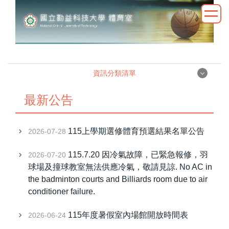
跳
到
主
要
內
容
資訊分類清單
區
資訊分類清單
最新公告
115新生、轉學生專區
115上學期選修體育預選結果名單公告
2026-07-28
體育室簡介
115.7.20 因冷氣故障，已緊急報修，羽
2026-07-20
球場及撞球教室無法供應冷氣，敬請見諒. No AC in
成員執掌
the badminton courts and Billiards room due to air
conditioner failure.
師資介紹
115年度暑假室內場館開放時間表
2026-06-24
最新公告