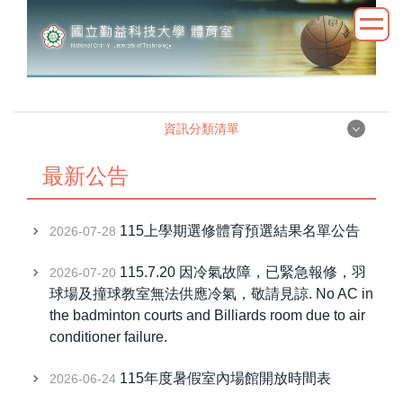
跳
到
主
要
內
容
資訊分類清單
區
資訊分類清單
最新公告
115新生、轉學生專區
115上學期選修體育預選結果名單公告
2026-07-28
體育室簡介
115.7.20 因冷氣故障，已緊急報修，羽
2026-07-20
球場及撞球教室無法供應冷氣，敬請見諒. No AC in
成員執掌
the badminton courts and Billiards room due to air
conditioner failure.
師資介紹
115年度暑假室內場館開放時間表
2026-06-24
最新公告