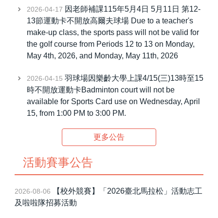
因老師補課115年5月4日 5月11日 第12-
2026-04-17
運動卡(場地相關公告)
13節運動卡不開放高爾夫球場 Due to a teacher's
make-up class, the sports pass will not be valid for
Sports Card
the golf course from Periods 12 to 13 on Monday,
May 4th, 2026, and Monday, May 11th, 2026
活動賽事公告
羽球場因樂齡大學上課4/15(三)13時至15
2026-04-15
研習資訊
時不開放運動卡Badminton court will not be
體育課表
available for Sports Card use on Wednesday, April
15, from 1:00 PM to 3:00 PM.
體育活動組-場地借用公告
更多公告
表單下載
活動賽事公告
章則辦法
申辦業務
【校外競賽】「2026臺北馬拉松」活動志工
2026-08-06
及啦啦隊招募活動
運動場館介紹