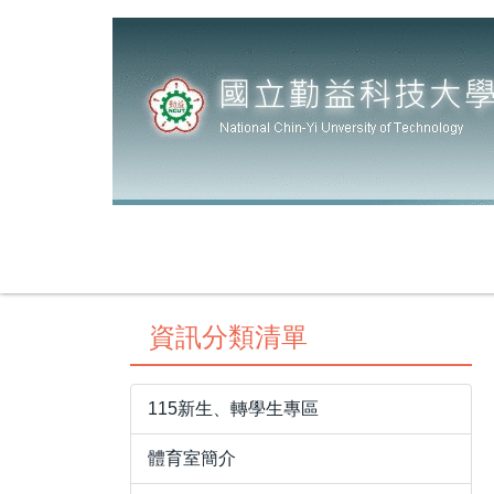
跳
到
主
要
內
容
區
資訊分類清單
115新生、轉學生專區
體育室簡介