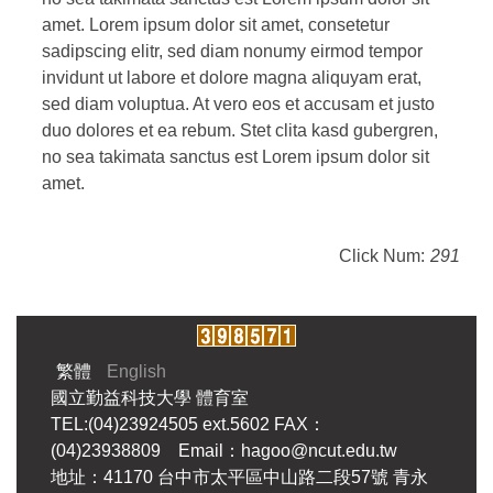
amet. Lorem ipsum dolor sit amet, consetetur
sadipscing elitr, sed diam nonumy eirmod tempor
invidunt ut labore et dolore magna aliquyam erat,
sed diam voluptua. At vero eos et accusam et justo
duo dolores et ea rebum. Stet clita kasd gubergren,
no sea takimata sanctus est Lorem ipsum dolor sit
amet.
Click Num:
291
繁體
English
國立勤益科技大學 體育室
TEL:(04)23924505 ext.5602 FAX：
(04)23938809 Email：hagoo@ncut.edu.tw
地址：41170 台中市太平區中山路二段57號 青永